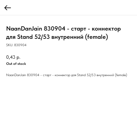
NaanDanJain 830904 - cтарт - коннектор
для Stand 52/53 внутренний (female)
SKU:
830904
0,43
р.
Out of stock
NaanDanJain 830904 - cтарт - коннектор для Stand 52/53 внутренний (female)