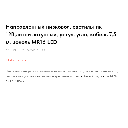
Направленный низковол. светильник
12В,литой латунный, регул. угла, кабель 7.5
м, цоколь MR16 LED
SKU:
ADL-05 DONATELLO
Out of stock
Направленный уличный низковольтный светильник 12В, литой латунный корпус,
регулировка угла подсветки, якорь крепления в грунт, кабель 7,5 м, цоколь MR16
GU 5.3 IP65