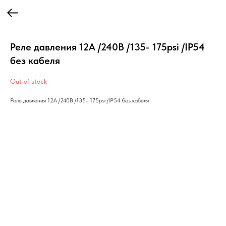
Реле давления 12А /240В /135- 175psi /IP54
без кабеля
Out of stock
Реле давления 12А /240В /135- 175psi /IP54 без кабеля