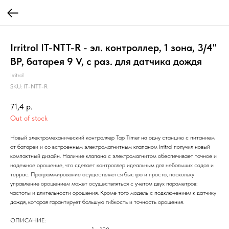
Irritrol IT-NTT-R - эл. контроллер, 1 зона, 3/4"
ВР, батарея 9 V, с раз. для датчика дождя
Irritrol
SKU:
IT-NTT-R
71,4
р.
Out of stock
Hовый электромеханический контроллер Tap Timer на одну станцию с питанием
от батареи и со встроенным электромагнитным клапаном Irritrol получил новый
компактный дизайн. Наличие клапана с электромагнитом обеспечивает точное и
надежное орошение, что сделает контроллер идеальным для небольших садов и
террас. Программирование осуществляется быстро и просто, поскольку
управление орошением может осуществляться с учетом двух параметров:
частоты и длительности орошения. Кроме того модель с подключением к датчику
дождя, которая гарантирует большую гибкость и точность орошения.
ОПИСАНИЕ: