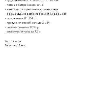
- продолжительность полива от 1 - 120 мин.
- питание батарейка крона 9 В
- возможность подключения датчика дождя
- рекомендуемое давление воды: от 1,4 до 6,9 бар
- подключение ¾” ВР-НР
- пропускная способность до 2 м3/ч
- рабочее давление 0,9 бар.
- задержка запусков до 72 ч.
Тип: Таймеры
Гарантия: 12 мес.