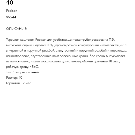
40
Poelsan
99544
ОПИСАНИЕ:
Турецкая компания Poelsan для удобства монтажа трубопроводов из ПЭ,
выпускает серию шаровых ПНД кранов разной конфигурации и комплектации: с
внутренней и наружной резьбой, с внутренней и наружной резьбой и переходом
на компрессию, двусторонние компрессионные краны. Все краны выпускаются
из полиэтилена, имеют максимально допустимое рабочее давление 10 атм.,
рабочую среду: 45оС.
Тип: Компрессионный
Размер: 40
Гарантия: 12 мес.