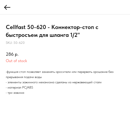
Cellfast 50-620 - Коннектор-стоп с
быстросъем для шланга 1/2"
SKU:
50-620
286
р.
Out of stock
•функция стоп позволяет заменять оросители или перервать орошание без
прерывания подачи воды
• элементы зажимного механизма сделаны из нержавеющей стали
• материал PC/ABS
• три зажима