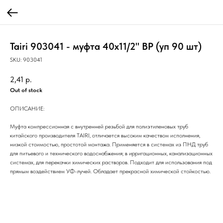
Tairi 903041 - муфта 40х11/2" ВР (уп 90 шт)
SKU:
903041
2,41
р.
Out of stock
ОПИСАНИЕ:
Муфта компрессионная с внутренней резьбой для полиэтиленовых труб
китайского производителя TAIRI, отличается высоким качеством исполнения,
низкой стоимостью, простотой монтажа. Применяется в системах из ПНД труб
для питьевого и технического водоснабжения; в ирригационных, канализационных
системах, для перекачки химических растворов. Подходит для использования под
прямым воздействием УФ-лучей. Обладает прекрасной химической стойкостью.