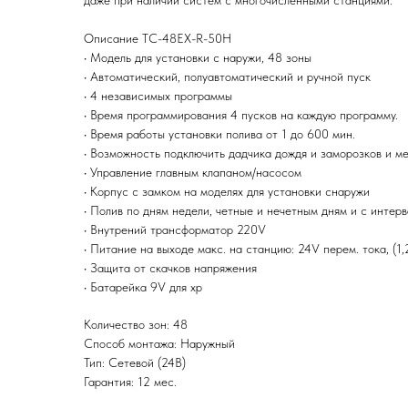
даже при наличии систем с многочисленными станциями.
Описание TC-48EX-R-50Н
• Модель для установки с наружи, 48 зоны
• Автоматический, полуавтоматический и ручной пуск
• 4 независимых программы
• Время программирования 4 пусков на каждую программу.
• Время работы установки полива от 1 до 600 мин.
• Возможность подключить дадчика дождя и заморозков и м
• Управление главным клапаном/насосом
• Корпус с замком на моделях для установки снаружи
• Полив по дням недели, четные и нечетным дням и с интерв
• Внутрений трансформатор 220V
• Питание на выходе макс. на станцию: 24V перем. тока, (1,
• Защита от скачков напряжения
• Батарейка 9V для хр
Количество зон: 48
Способ монтажа: Наружный
Тип: Сетевой (24В)
Гарантия: 12 мес.