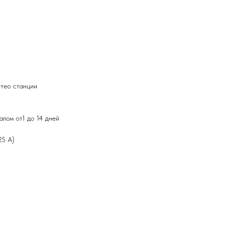
етео станции
алом от1 до 14 дней
25 A)