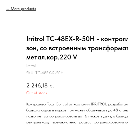
More products
Irritrol TC-48EX-R-50H - контро
зон, со встроенным трансформа
метал.кор.220 V
Irritrol
SKU:
TC-48EX-R-50H
2 246,18
р.
Out of stock
Контроллер Total Control от компании IRRITROL разработа
больших садов и парков , он может обслуживать до 48 станц
позволяет запрограммировать до 16 пусков в день, а благо
центральному переключателю процесс программирования о