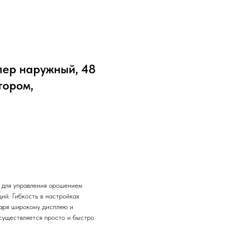
ллер наружный, 48
тором,
н для управления орошением
ий. Гибкость в настройках
даря широкому дисплею и
существляется просто и быстро