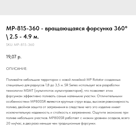
MP-815-360 - вращающаяся форсунка 360°
\ 2.5 - 4.9 м.
SKU:
MP-815-360
19,07
р.
ОПИСАНИЕ:
Поливайте небольшие территории с новой линейкой MP Rotator созданных
специально для радиусов 1,8 до 3,5 м. SR Series использует все разработки
технологии MSMT (мультипоток мультитраектория), что позволяет этим
форсункам эффективно поливать самые маленькие участки. Отличительными
особенностями MP800SR являются крупные струи воды, высокая равномерность
полива, двойная защита от загрязнения в следствие чего это изделие имеет
исключительную надежность и стойкость к загрязнению. Ощутите экономию при
поливе небольших участков. MP800SR работает с низким уровнем осадков, всего
20 мм/час, в два раза меньше чем традиционные форсунки.