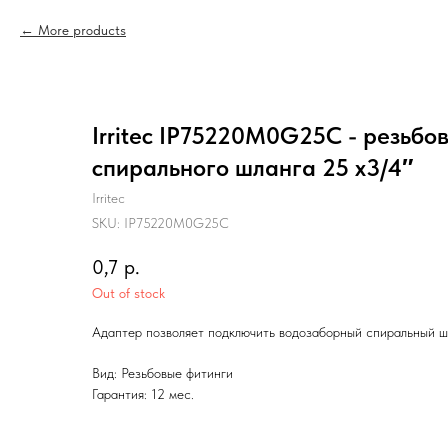
More products
Irritec IP75220M0G25C - резьбо
спирального шланга 25 х3/4″
Irritec
SKU:
IP75220M0G25C
0,7
р.
Out of stock
Адаптер позволяет подключить водозаборный спиральный шл
Вид: Резьбовые фитинги
Гарантия: 12 мес.